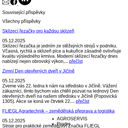
Související příspěvky
Všechny příspěvky
Sklízecí řezačky pro každou sklizeň
05.12.2025
Sklízecí řezačka je jedním ze stěžejních strojů v podniku.
Včasná, rychlá a sklizeň píce a kukuřice zásadně ovlivňuje
kvalitu výsledného krmiva. Moderní sklízecí řezačky dnes
nabízejí nejen obrovský výkon,...
přečíst
Zimní Den otevřených dveří v Jičíně
05.12.2025
Zveme vás 22. ledna k nám na středisko v Jičíně. Vážení
zákazníci, tímto bychom vás chtěli pozvat na lednový Den
otevřených dveří na našem středisku v Jičíně (Popovická
1305). Akce se koná ve čtrvtek 22....
přečíst
FLIEGL Agrartechnik – zemědělská přeprava a logistika
AGROSERVIS
05.12.2025
Prodej
Stroje pro praktické zemědělství Značka FLIEGL