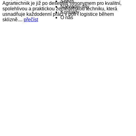
Servis
Agrartechnik je již po desetiletí synonymem pro kvalitní,
Náhradní díly
spolehlivou a praktickou zemědělskou techniku, která
Kontakty
usnadňuje každodenní práci v poli i logistice během
O nás
sklizně....
přečíst