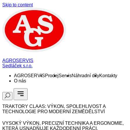
Skip to content
AGROSERVIS
Sedláček s.r.o.
AGROSERVIS
Prodej
Servis
Náhradní díly
Kontakty
O nás
TRAKTORY CLAAS: VÝKON, SPOLEHLIVOST A
TECHNOLOGIE PRO MODERNÍ ZEMĚDĚLSTVÍ
VYSOKÝ VÝKON, PRECIZNÍ TECHNIKA A ERGONOMIE,
KTERÁ USNADŇUJE KAŽDODENNÍ PRÁCI.