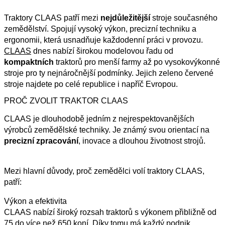
Traktory CLAAS patří mezi
nejdůležitější
stroje současného
zemědělství. Spojují vysoký výkon, precizní techniku a
ergonomii, která usnadňuje každodenní práci v provozu.
CLAAS
dnes nabízí širokou modelovou řadu od
kompaktních
traktorů pro menší farmy až po vysokovýkonné
stroje pro ty nejnáročnější podmínky. Jejich zeleno červené
stroje najdete po celé republice i napříč Evropou.
PROČ ZVOLIT TRAKTOR CLAAS
CLAAS je dlouhodobě jedním z nejrespektovanějších
výrobců zemědělské techniky. Je známý svou orientací na
precizní
zpracování
, inovace a dlouhou životnost strojů.
Mezi hlavní důvody, proč zemědělci volí traktory CLAAS,
patří:
Výkon a efektivita
CLAAS nabízí široký rozsah traktorů s výkonem přibližně od
75 do více než 650 koní. Díky tomu má každý podnik