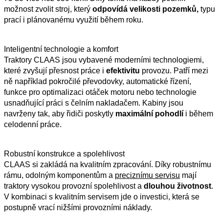
možnost zvolit stroj, který
odpovídá velikosti pozemků,
typu
prací i plánovanému využití během roku.
Inteligentní technologie a komfort
Traktory CLAAS jsou vybavené moderními technologiemi,
které zvyšují přesnost práce i
efektivitu
provozu. Patří mezi
ně například pokročilé převodovky, automatické řízení,
funkce pro optimalizaci otáček motoru nebo technologie
usnadňující práci s čelním nakladačem. Kabiny jsou
navrženy tak, aby řidiči poskytly
maximální
pohodlí
i během
celodenní práce.
Robustní konstrukce a spolehlivost
CLAAS si zakládá na kvalitním zpracování. Díky robustnímu
rámu, odolným komponentům a
preciznímu servisu
mají
traktory vysokou provozní spolehlivost a
dlouhou
životnost
.
V kombinaci s kvalitním servisem jde o investici, která se
postupně vrací nižšími provozními náklady.