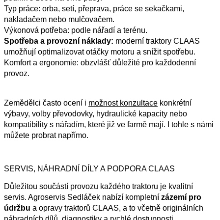
Typ práce: orba, setí, přeprava, práce se sekačkami,
nakladačem nebo mulčovačem.
Výkonová potřeba: podle nářadí a terénu.
Spotřeba a provozní náklady:
moderní traktory CLAAS
umožňují optimalizovat otáčky motoru a snížit spotřebu.
Komfort a ergonomie: obzvlášť důležité pro každodenní
provoz.
Zemědělci často ocení i
možnost konzultace
konkrétní
výbavy, volby převodovky, hydraulické kapacity nebo
kompatibility s nářadím, které již ve farmě mají. I tohle s námi
můžete probrat napřímo.
SERVIS, NÁHRADNÍ DÍLY A PODPORA CLAAS
Důležitou součástí provozu každého traktoru je kvalitní
servis. Agroservis Sedláček nabízí kompletní
zázemí pro
údržbu
a opravy traktorů CLAAS, a to včetně originálních
náhradních dílů, diagnostiky a rychlé dostupnosti